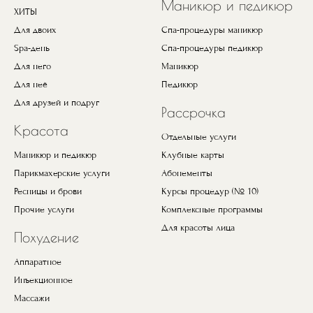
Маникюр и педикюр
ХИТЫ
Для двоих
Спа-процедуры маникюр
Spa-день
Спа-процедуры педикюр
Для него
Маникюр
Для неё
Педикюр
Для друзей и подруг
Рассрочка
Красота
Отдельные услуги
Маникюр и педикюр
Клубные карты
Парикмахерские услуги
Абонементы
Ресницы и брови
Курсы процедур (№ 10)
Прочие услуги
Комплексные программы
Для красоты лица
Похудение
Аппаратное
Инъекционное
Массажи