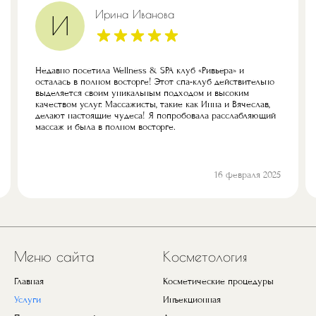
Ирина Иванова
И
Недавно посетила Wellness & SPA клуб «Ривьера» и
осталась в полном восторге! Этот спа-клуб действительно
выделяется своим уникальным подходом и высоким
качеством услуг. Массажисты, такие как Инна и Вячеслав,
делают настоящие чудеса! Я попробовала расслабляющий
массаж и была в полном восторге.
16 февраля 2025
Предыдущий
Next
Меню сайта
Косметология
Главная
Косметические процедуры
Услуги
Инъекционная