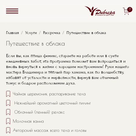
Перейти к основному содержанию
0
Строка навигации
Главная
Услуги
Рассрочка
Путешествие в облака
Путешествие в облака
Если вы, как птица феникс, сгораете на работе или в суете
ежедневных забот, эта программа поможет вам возродиться и
вновь вернуться к жизни с хорошим настроением! Руки нашего
мастера Владимира и тёплый пар хамама, как по волшебству,
избавят от усталости и нервозности, вернув вам отличный
тонус и бодрое расположение духа.
Чайная церемония, распаривание тела
Нежнейший ароматный цветочный пилинг
Облачный (пенный) релакс
Молочная ванна
Авторский массаж всего тела и головы