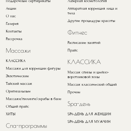
Подарочные сертификаты
Лазерная косметология
Акции
Аппаратная коррекция лица и
тела
О нас
Другие процедуры красоты
Галерея
Контакты
Фитнес
Рассрочка
Расписание занятий
Массажи
Прайс
КЛАССИКА
КЛАССИКА
Массажи для коррекции фигуры
Массаж спины и шейно-
Экзотические
воротниковой зоны
Тайский массаж
Массаж классический общий
Оригинальные
Прочие
Массажи/пилинги/скрабы в бане
Spa-день
Общий прайс
ХИТЫ
SPA-ДЕНЬ ДЛЯ ЖЕНЩИН
SPA-ДЕНЬ ДЛЯ МУЖЧИН
Спа-программы