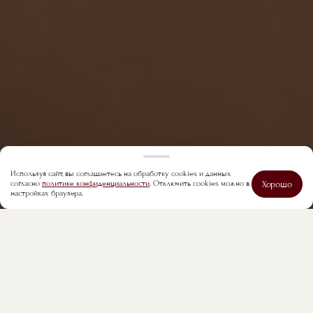
Используя сайт, вы соглашаетесь на обработку cookies и данных
Хорошо
согласно
политике конфиденциальности
. Отключить cookies можно в
настройках браузера.
Строка навигации
Главная
Услуги
Красота
Ресницы и брови