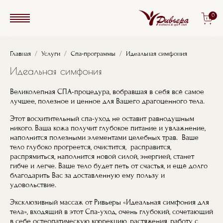
Перейти к основному содержанию
0
Строка навигации
Главная
Услуги
Спа-программы
Идеальная симфония
Идеальная симфония
Великолепная СПА-процедура, вобравшая в себя всё самое
лучшее, полезное и ценное для Вашего драгоценного тела.
Этот восхитительный спа-уход не оставит равнодушным
никого. Ваша кожа получит глубокое питание и увлажнение,
наполнится полезными элементами целебных трав. Ваше
тело глубоко прогреется, очистится, расправится,
распрямиться, наполнится новой силой, энергией, станет
гибче и легче. Ваше тело будет петь от счастья, и ещё долго
благодарить Вас за доставленную ему пользу и
удовольствие.
Эксклюзивный массаж от Ривьеры «Идеальная симфония для
тела», входящий в этот Спа-уход, очень глубокий, сочетающий
в себе остеопатическую коррекцию, растяжения, работу с