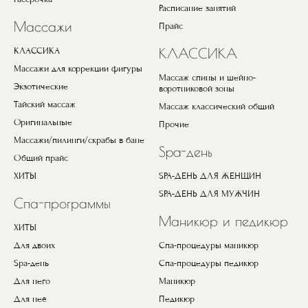
Расписание занятий
Массажи
Прайс
КЛАССИКА
КЛАССИКА
Массажи для коррекции фигуры
Массаж спины и шейно-
Экзотические
воротниковой зоны
Тайский массаж
Массаж классический общий
Оригинальные
Прочие
Массажи/пилинги/скрабы в бане
Spa-день
Общий прайс
ХИТЫ
SPA-ДЕНЬ ДЛЯ ЖЕНЩИН
SPA-ДЕНЬ ДЛЯ МУЖЧИН
Спа-программы
Маникюр и педикюр
ХИТЫ
Для двоих
Спа-процедуры маникюр
Spa-день
Спа-процедуры педикюр
Для него
Маникюр
Для неё
Педикюр