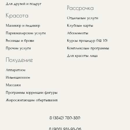
Для друзей и подруг
Рассрочка
Красота
Отдельные услуги
Маникюр и педикюр
Клубные карты
Парикмахерские услуги
Абонементы
Ресницы и брови
Курсы процедур (№ 10)
Прочие услуги
Комплексные программы
Для красоты лица
Похудение
Аппаратное
Инъекционное
Массажи
Программы коррекции фигуры
Жиросжигающие обертывания
8 (3842) 780-380
8 (908) 931-93-06