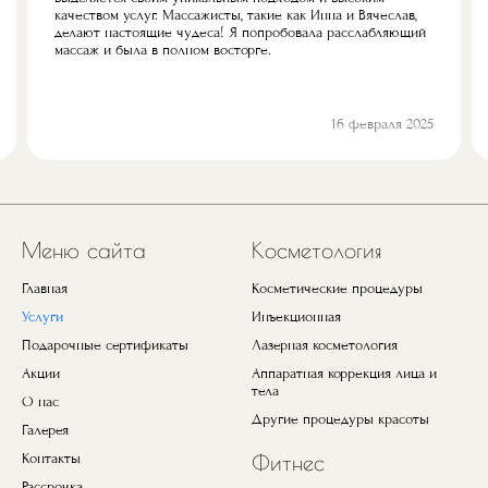
качеством услуг. Массажисты, такие как Инна и Вячеслав,
делают настоящие чудеса! Я попробовала расслабляющий
массаж и была в полном восторге.
16 февраля 2025
Предыдущий
Next
Меню сайта
Косметология
Главная
Косметические процедуры
Услуги
Инъекционная
Подарочные сертификаты
Лазерная косметология
Акции
Аппаратная коррекция лица и
тела
О нас
Другие процедуры красоты
Галерея
Контакты
Фитнес
Рассрочка