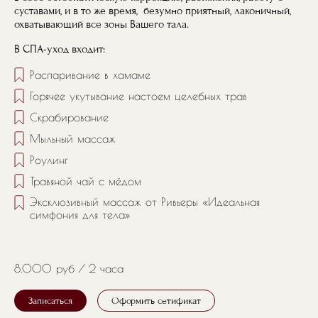
суставами, и в то же время, безумно приятный, лаконичный,
охватывающий все зоны Вашего тала.
В СПА-уход входит:
Распаривание в хамаме
Горячее укутывание настоем целебных трав
Скрабирование
Мыльный массаж
Роулинг
Травяной чай с мёдом
Эксклюзивный массаж от Ривьеры «Идеальная
симфония для тела»
8.000 руб
2 часа
Записаться
Оформить сетификат