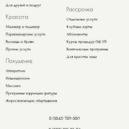
Для друзей и подруг
Рассрочка
Красота
Отдельные услуги
Маникюр и педикюр
Клубные карты
Парикмахерские услуги
Абонементы
Ресницы и брови
Курсы процедур (№ 10)
Прочие услуги
Комплексные программы
Для красоты лица
Похудение
Аппаратное
Инъекционное
Массажи
Программы коррекции фигуры
Жиросжигающие обертывания
8 (3842) 780-380