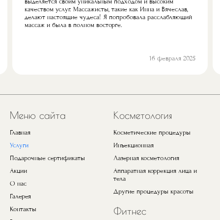
выделяется своим уникальным подходом и высоким
качеством услуг. Массажисты, такие как Инна и Вячеслав,
делают настоящие чудеса! Я попробовала расслабляющий
массаж и была в полном восторге.
16 февраля 2025
Предыдущий
Next
Меню сайта
Косметология
Главная
Косметические процедуры
Услуги
Инъекционная
Подарочные сертификаты
Лазерная косметология
Акции
Аппаратная коррекция лица и
тела
О нас
Другие процедуры красоты
Галерея
Контакты
Фитнес