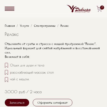
Перейти к основному содержанию
0
Строка навигации
Главная
Услуги
Спа-программы
Релакс
Релакс
Отдохните от суеты и стресса с нашей программой "Релакс".
Идеальный вариант для снятия напряжения и восстановления
сил.
Включает в себя:
Отдых для души и тела
расслабляющий массаж стоп
чай с медом.
3.000 руб
2 часа
Записаться
Оформить сетификат