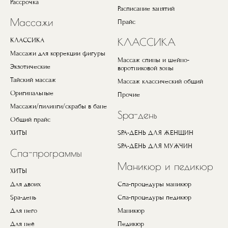
Рассрочка
Расписание занятий
Массажи
Прайс
КЛАССИКА
КЛАССИКА
Массажи для коррекции фигуры
Массаж спины и шейно-
Экзотические
воротниковой зоны
Тайский массаж
Массаж классический общий
Оригинальные
Прочие
Массажи/пилинги/скрабы в бане
Spa-день
Общий прайс
ХИТЫ
SPA-ДЕНЬ ДЛЯ ЖЕНЩИН
SPA-ДЕНЬ ДЛЯ МУЖЧИН
Спа-программы
Маникюр и педикюр
ХИТЫ
Для двоих
Спа-процедуры маникюр
Spa-день
Спа-процедуры педикюр
Для него
Маникюр
Для неё
Педикюр