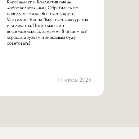
Классный спа. Коллектив очень
Место 
доброжелательный. Обратилась по
ребенк
поводу массажа. Всё очень круто!
тогда 
Массажист Елена была очень аккуратна
теперь
и деликатна. После массажа
действ
воспользовалась хамамом. В общем всё
добры
хорошо, друзьям и знакомым буду
тоже 
советовать!
17 июля 2025