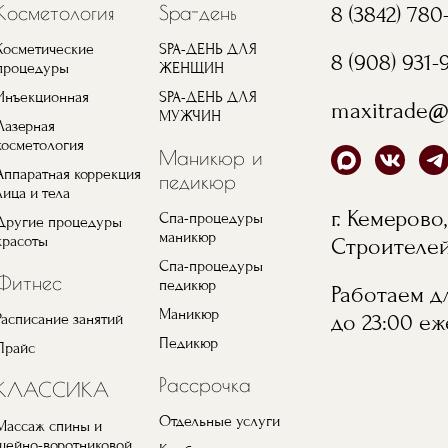
Косметология
Spa-день
8 (3842) 780
Косметические
SPA-ДЕНЬ ДЛЯ
8 (908) 931-
процедуры
ЖЕНЩИН
Инъекционная
SPA-ДЕНЬ ДЛЯ
maxitrade@
МУЖЧИН
Лазерная
косметология
Маникюр и
Аппаратная коррекция
педикюр
лица и тела
г. Кемерово,
Спа-процедуры
Другие процедуры
маникюр
красоты
Строителей,
Спа-процедуры
Фитнес
педикюр
Работаем дл
Маникюр
до 23:00 е
Расписание занятий
Педикюр
Прайс
Рассрочка
КЛАССИКА
Отдельные услуги
Массаж спины и
шейно-воротниковой