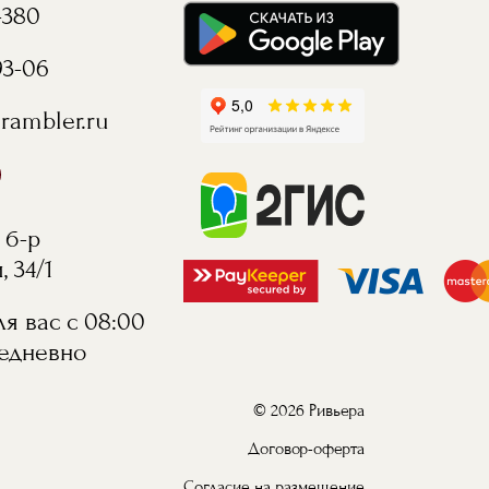
-380
93-06
rambler.ru
 б-р
 34/1
я вас с 08:00
жедневно
© 2026 Ривьера
Договор-оферта
Согласие на размещение