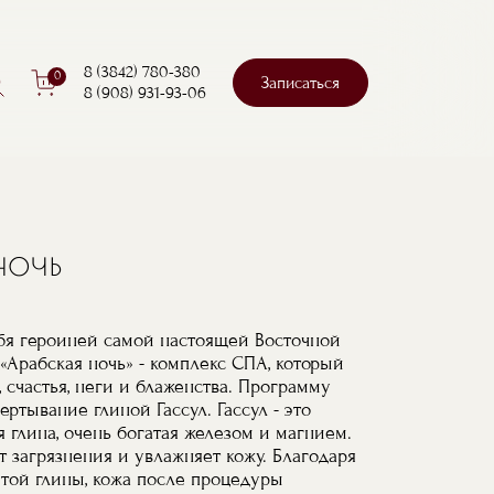
к
8 (3842) 780-380
0
Записаться
8 (908) 931-93-06
Поиск
ночь
ебя героиней самой настоящей Восточной
 «Арабская ночь» - комплекс СПА, который
счастья, неги и блаженства. Программу
ртывание глиной Гассул. Гассул - это
 глина, очень богатая железом и магнием.
т загрязнения и увлажняет кожу. Благодаря
той глины, кожа после процедуры