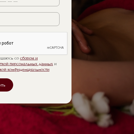
ашаюсь со
сбором и
ткой персональных данных
и
кой конфиденциальности
ить