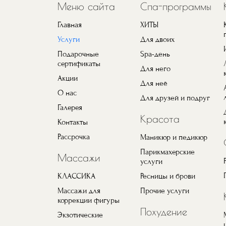
Меню сайта
Спа-программы
Главная
ХИТЫ
Услуги
Для двоих
Подарочные
Spa-день
сертификаты
Для него
Акции
Для неё
О нас
Для друзей и подруг
Галерея
Красота
Контакты
Рассрочка
Маникюр и педикюр
Парикмахерские
Массажи
услуги
КЛАССИКА
Ресницы и брови
Массажи для
Прочие услуги
коррекции фигуры
Похудение
Экзотические