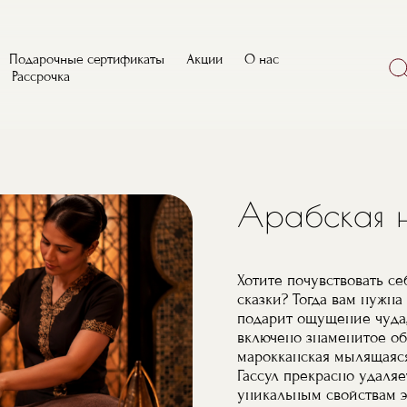
Поис
Подарочные сертификаты
Акции
О нас
Рассрочка
Арабская 
Хотите почувствовать с
сказки? Тогда вам нужна
подарит ощущение чуда, 
включено знаменитое обе
марокканская мылящаяся
Гассул прекрасно удаляе
уникальным свойствам э