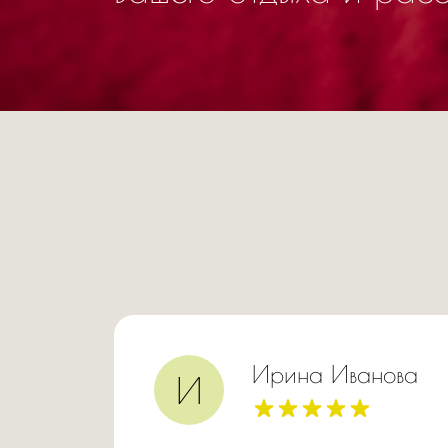
ун
Ирина Иванова
И