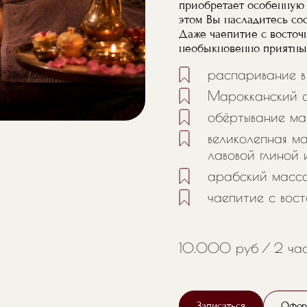
приобретает особенную м
этом Вы насладитесь со
Даже чаепитие с восточ
необыкновенно приятны
распаривание 
Марокканский с
обёртывание ма
великолепная м
лавовой глиной
арабский масс
чаепитие с вос
10.000 руб
2 ча
Записаться
Офор