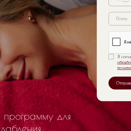
Почта
Я согл
обрабо
полити
Отправ
 программу для
слабления