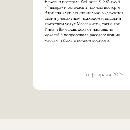
ый
Недавно посетила Wellness & SPA клуб
у
«Ривьера» и осталась в полном восторге!
.
Этот спа-клуб действительно выделяется
бор
своим уникальным подходом и высоким
сажи и
качеством услуг. Массажисты, такие как
иятно,
Инна и Вячеслав, делают настоящие
ажисты
чудеса! Я попробовала расслабляющий
е,
массаж и была в полном восторге.
 и
 2025
16 февраля 2025