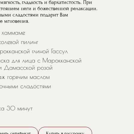
ягкость, гладкость и бархатистость. При
стоянием неги и божественной релаксации.
ными сладостями подарит Вам
е мгновения.
в хаммаме
олевой пилинг
рокканской глиной Гассул
аска для лица с Марокканской
 и Дамасской розой
аж горячим маслом
точными сладостями
са 30 минут
мить сетификат
Купить в рассрочку