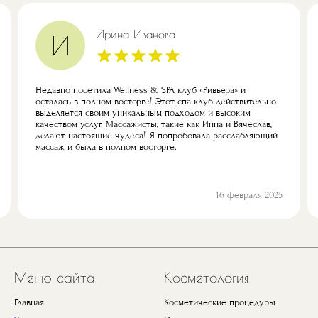
Ирина Иванова
И
Недавно посетила Wellness & SPA клуб «Ривьера» и
осталась в полном восторге! Этот спа-клуб действительно
выделяется своим уникальным подходом и высоким
качеством услуг. Массажисты, такие как Инна и Вячеслав,
делают настоящие чудеса! Я попробовала расслабляющий
массаж и была в полном восторге.
16 февраля 2025
Предыдущий
Next
Меню сайта
Косметология
Главная
Косметические процедуры