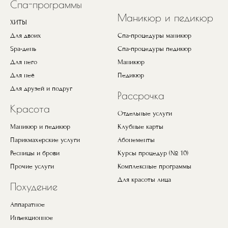
Спа-программы
Маникюр и педикюр
ХИТЫ
Для двоих
Спа-процедуры маникюр
Spa-день
Спа-процедуры педикюр
Для него
Маникюр
Для неё
Педикюр
Для друзей и подруг
Рассрочка
Красота
Отдельные услуги
Маникюр и педикюр
Клубные карты
Парикмахерские услуги
Абонементы
Ресницы и брови
Курсы процедур (№ 10)
Прочие услуги
Комплексные программы
Для красоты лица
Похудение
Аппаратное
Инъекционное