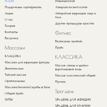
Услуги
Инъекционная
Подарочные сертификаты
Лазерная косметология
Акции
Аппаратная коррекция лица и
тела
О нас
Другие процедуры красоты
Галерея
Контакты
Фитнес
Рассрочка
Расписание занятий
Массажи
Прайс
КЛАССИКА
КЛАССИКА
Массажи для коррекции фигуры
Массаж спины и шейно-
Экзотические
воротниковой зоны
Тайский массаж
Массаж классический общий
Оригинальные
Прочие
Массажи/пилинги/скрабы в бане
Spa-день
Общий прайс
ХИТЫ
SPA-ДЕНЬ ДЛЯ ЖЕНЩИН
SPA-ДЕНЬ ДЛЯ МУЖЧИН