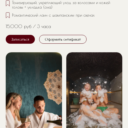
Тонизирующий, укрепляющий уход за волосами и кожей
головы + укладка (она)
Романтический ланч с шампанским при свечах
15.000 руб
3 часа
Записаться
Оформить сетификат