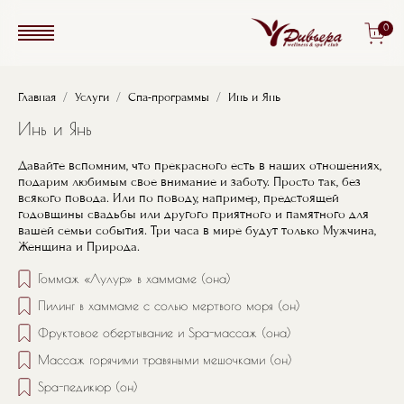
Перейти к основному содержанию
0
Строка навигации
Главная
Услуги
Спа-программы
Инь и Янь
Инь и Янь
Давайте вспомним, что прекрасного есть в наших отношениях,
подарим любимым свое внимание и заботу. Просто так, без
всякого повода. Или по поводу, например, предстоящей
годовщины свадьбы или другого приятного и памятного для
вашей семьи события. Три часа в мире будут только Мужчина,
Женщина и Природа.
Гоммаж «Лулур» в хаммаме (она)
Пилинг в хаммаме с солью мертвого моря (он)
Фруктовое обертывание и Spa-массаж (она)
Массаж горячими травяными мешочками (он)
Spa-педикюр (он)