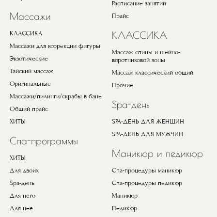
Расписание занятий
Массажи
Прайс
КЛАССИКА
КЛАССИКА
Массажи для коррекции фигуры
Массаж спины и шейно-
Экзотические
воротниковой зоны
Тайский массаж
Массаж классический общий
Оригинальные
Прочие
Массажи/пилинги/скрабы в бане
Spa-день
Общий прайс
ХИТЫ
SPA-ДЕНЬ ДЛЯ ЖЕНЩИН
SPA-ДЕНЬ ДЛЯ МУЖЧИН
Спа-программы
Маникюр и педикюр
ХИТЫ
Для двоих
Спа-процедуры маникюр
Spa-день
Спа-процедуры педикюр
Для него
Маникюр
Для неё
Педикюр