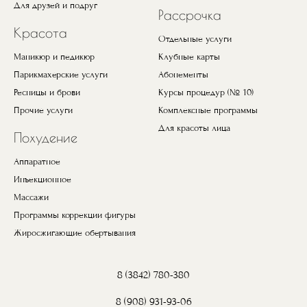
Для друзей и подруг
Рассрочка
Красота
Отдельные услуги
Маникюр и педикюр
Клубные карты
Парикмахерские услуги
Абонементы
Ресницы и брови
Курсы процедур (№ 10)
Прочие услуги
Комплексные программы
Для красоты лица
Похудение
Аппаратное
Инъекционное
Массажи
Программы коррекции фигуры
Жиросжигающие обертывания
8 (3842) 780-380
8 (908) 931-93-06