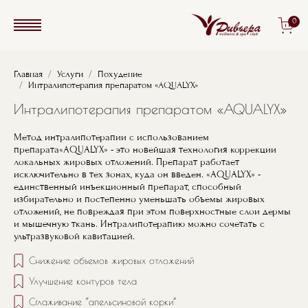
Перейти к основному содержанию
0
Строка навигации
Главная
Услуги
Похудение
Интралипотерапия препаратом «AQUALYX»
Интралипотерапия препаратом «AQUALYX»
Метод интралипотерапии с использованием
препарата«AQUALYX» - это новейшая технология коррекции
локальных жировых отложений. Препарат работает
исключительно в тех зонах, куда он введен. «AQUALYX» -
единственный инъекционный препарат, способный
избирательно и постепенно уменьшать объемы жировых
отложений, не повреждая при этом поверхностные слои дермы
и мышечную ткань. Интралипотерапию можно сочетать с
ультразвуковой кавитацией.
Снижение объемов жировых отложений
Улучшение контуров тела
Сглаживание “апельсиновой корки”