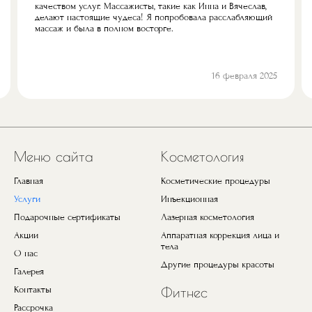
качеством услуг. Массажисты, такие как Инна и Вячеслав,
делают настоящие чудеса! Я попробовала расслабляющий
массаж и была в полном восторге.
16 февраля 2025
Предыдущий
Next
Меню сайта
Косметология
Главная
Косметические процедуры
Услуги
Инъекционная
Подарочные сертификаты
Лазерная косметология
Акции
Аппаратная коррекция лица и
тела
О нас
Другие процедуры красоты
Галерея
Контакты
Фитнес
Рассрочка