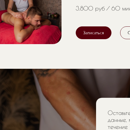
3.800 руб
60 ми
Записаться
О
Оставьте
данные, 
течение 