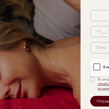
Почта
Я согл
обрабо
полити
Отправ