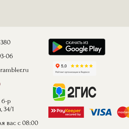
-380
93-06
rambler.ru
 б-р
 34/1
я вас с 08:00