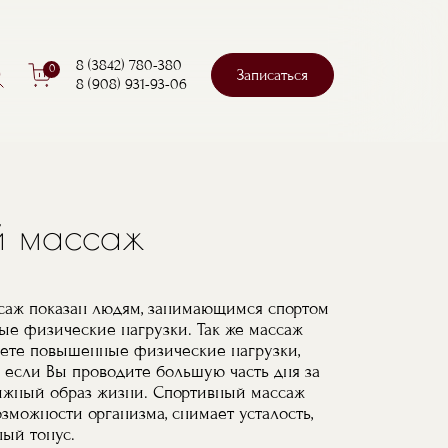
к
8 (3842) 780-380
0
Записаться
8 (908) 931-93-06
Поиск
й массаж
ссаж показан людям, занимающимся спортом
е физические нагрузки. Так же массаж
еете повышенные физические нагрузки,
 если Вы проводите большую часть дня за
ижный образ жизни. Спортивный массаж
зможности организма, снимает усталость,
ый тонус.