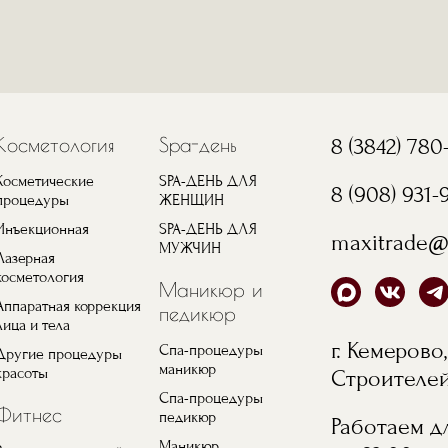
Косметология
Spa-день
8 (3842) 780
Косметические
SPA-ДЕНЬ ДЛЯ
8 (908) 931-
процедуры
ЖЕНЩИН
Инъекционная
SPA-ДЕНЬ ДЛЯ
maxitrade@
МУЖЧИН
Лазерная
косметология
Маникюр и
Аппаратная коррекция
педикюр
лица и тела
г. Кемерово,
Спа-процедуры
Другие процедуры
маникюр
красоты
Строителей,
Спа-процедуры
Фитнес
педикюр
Работаем дл
Маникюр