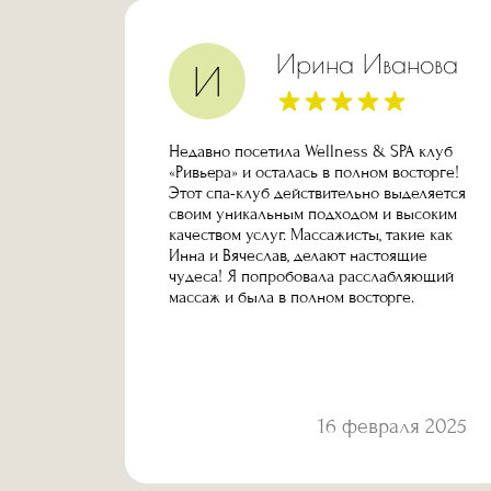
ун
Ирина Иванова
И
ый
Недавно посетила Wellness & SPA клуб
у
«Ривьера» и осталась в полном восторге!
.
Этот спа-клуб действительно выделяется
бор
своим уникальным подходом и высоким
сажи и
качеством услуг. Массажисты, такие как
иятно,
Инна и Вячеслав, делают настоящие
ажисты
чудеса! Я попробовала расслабляющий
е,
массаж и была в полном восторге.
 и
 2025
16 февраля 2025