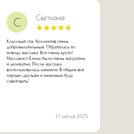
Светлана
С
Классный спа. Коллектив очень
Место 
доброжелательный. Обратилась по
ребенк
поводу массажа. Всё очень круто!
тогда 
Массажист Елена была очень аккуратна
теперь
и деликатна. После массажа
действ
воспользовалась хамамом. В общем всё
добры
хорошо, друзьям и знакомым буду
тоже 
советовать!
17 июля 2025