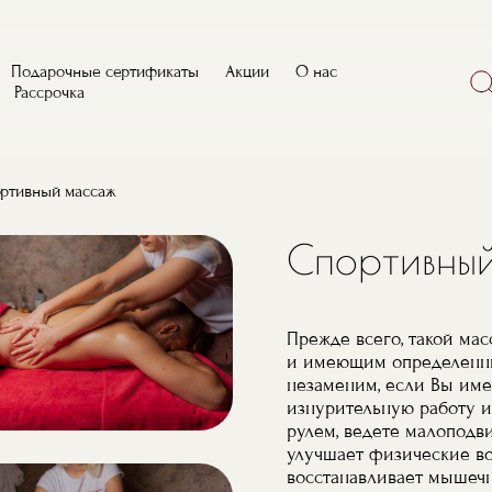
Поис
Подарочные сертификаты
Акции
О нас
Рассрочка
ртивный массаж
Спортивны
Прежде всего, такой ма
и имеющим определенны
незаменим, если Вы им
изнурительную работу и
рулем, ведете малоподв
улучшает физические во
восстанавливает мышечн