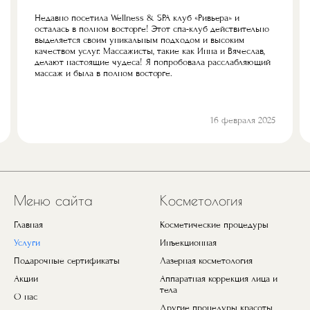
Недавно посетила Wellness & SPA клуб «Ривьера» и
осталась в полном восторге! Этот спа-клуб действительно
выделяется своим уникальным подходом и высоким
качеством услуг. Массажисты, такие как Инна и Вячеслав,
делают настоящие чудеса! Я попробовала расслабляющий
массаж и была в полном восторге.
16 февраля 2025
Предыдущий
Next
Меню сайта
Косметология
Главная
Косметические процедуры
Услуги
Инъекционная
Подарочные сертификаты
Лазерная косметология
Акции
Аппаратная коррекция лица и
тела
О нас
Другие процедуры красоты