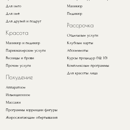
Для него
Маникюр
Для неё
Педикюр
Для друзей и подруг
Рассрочка
Красота
Отдельные услуги
Маникюр и педикюр
Клубные карты
Парикмахерские услуги
Абонементы
Ресницы и брови
Курсы процедур (№ 10)
Прочие услуги
Комплексные программы
Для красоты лица
Похудение
Аппаратное
Инъекционное
Массажи
Программы коррекции фигуры
Жиросжигающие обертывания