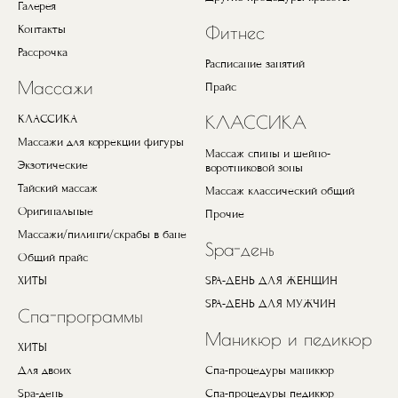
Галерея
Контакты
Фитнес
Рассрочка
Расписание занятий
Массажи
Прайс
КЛАССИКА
КЛАССИКА
Массажи для коррекции фигуры
Массаж спины и шейно-
Экзотические
воротниковой зоны
Тайский массаж
Массаж классический общий
Оригинальные
Прочие
Массажи/пилинги/скрабы в бане
Spa-день
Общий прайс
ХИТЫ
SPA-ДЕНЬ ДЛЯ ЖЕНЩИН
SPA-ДЕНЬ ДЛЯ МУЖЧИН
Спа-программы
Маникюр и педикюр
ХИТЫ
Для двоих
Спа-процедуры маникюр
Spa-день
Спа-процедуры педикюр