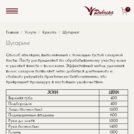
Перейти к основному содержанию
0
Строка навигации
Главная
Услуги
Красота
Шугаринг
Шугаринг
Способ эпиляции, выполняемый с помощью густой сахарной
пасты. Пасту распределяют по обрабатываемому участку кожи
и удаляют вместе с волосками. Эффективный метод удаления
волос сахаром позволяет легко добиться длительного и
стойкого результата практически безболезненно, что
превращает процедуру в настоящее удовольствие.
ЗОНА
ЦЕНА
Верхняя губа
400
Подбородок
400
Лицо (полностью)
1500
Подмышечные впадины
600
Руки до локтя
1000
Руки полностью
1400
Голень
1300