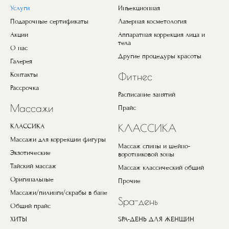
Услуги
Инъекционная
Подарочные сертификаты
Лазерная косметология
Акции
Аппаратная коррекция лица и
тела
О нас
Другие процедуры красоты
Галерея
Контакты
Фитнес
Рассрочка
Расписание занятий
Массажи
Прайс
КЛАССИКА
КЛАССИКА
Массажи для коррекции фигуры
Массаж спины и шейно-
Экзотические
воротниковой зоны
Тайский массаж
Массаж классический общий
Оригинальные
Прочие
Массажи/пилинги/скрабы в бане
Spa-день
Общий прайс
ХИТЫ
SPA-ДЕНЬ ДЛЯ ЖЕНЩИН