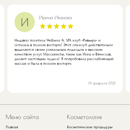
Ирина Иванова
И
Недавно посетила Wellness & SPA клуб «Ривьера» и
осталась в полном восторге! Этот спа-клуб действительно
выделяется своим уникальным подходом и высоким
качеством услуг. Массажисты, такие как Инна и Вячеслав,
делают настоящие чудеса! Я попробовала расслабляющий
массаж и была в полном восторге.
16 февраля 2025
Предыдущий
Next
Меню сайта
Косметология
Главная
Косметические процедуры