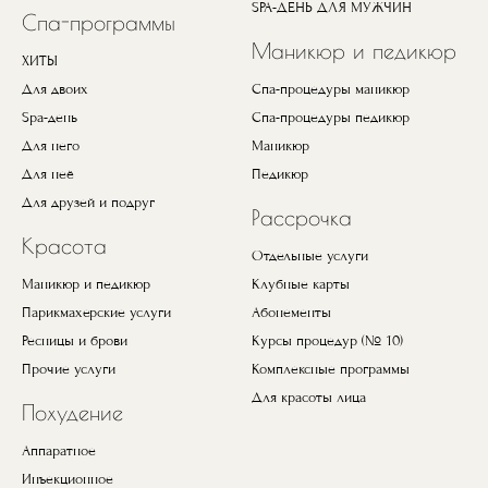
SPA-ДЕНЬ ДЛЯ МУЖЧИН
Спа-программы
Маникюр и педикюр
ХИТЫ
Для двоих
Спа-процедуры маникюр
Spa-день
Спа-процедуры педикюр
Для него
Маникюр
Для неё
Педикюр
Для друзей и подруг
Рассрочка
Красота
Отдельные услуги
Маникюр и педикюр
Клубные карты
Парикмахерские услуги
Абонементы
Ресницы и брови
Курсы процедур (№ 10)
Прочие услуги
Комплексные программы
Для красоты лица
Похудение
Аппаратное
Инъекционное