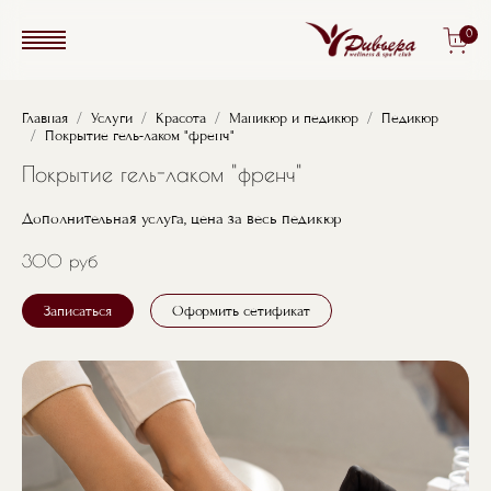
Перейти к основному содержанию
0
Строка навигации
Главная
Услуги
Красота
Маникюр и педикюр
Педикюр
Покрытие гель-лаком "френч"
Покрытие гель-лаком "френч"
Дополнительная услуга, цена за весь педикюр
300 руб
Записаться
Оформить сетификат