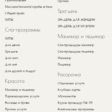
Оригинальные
Прочие
Массажи/пилинги/скрабы в бане
Spa-день
Общий прайс
ХИТЫ
SPA-ДЕНЬ ДЛЯ ЖЕНЩИН
SPA-ДЕНЬ ДЛЯ МУЖЧИН
Спа-программы
Маникюр и педикюр
ХИТЫ
Для двоих
Спа-процедуры маникюр
Spa-день
Спа-процедуры педикюр
Для него
Маникюр
Для неё
Педикюр
Для друзей и подруг
Рассрочка
Красота
Отдельные услуги
Маникюр и педикюр
Клубные карты
Парикмахерские услуги
Абонементы
Ресницы и брови
Курсы процедур (№ 10)
Прочие услуги
Комплексные программы