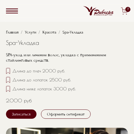
Перейти к основному содержанию
0
Строка навигации
Главная
Услуги
Красота
Spa-Укладка
Spa-Укладка
SPA-уход или лечение волос, укладка с применением
стайлинговых средств.
Длина до плеч 2000 руб.
Длина до лопаток 2500 руб.
Длина ниже лопаток 3000 руб.
2.000 руб
Записаться
Оформить сетификат