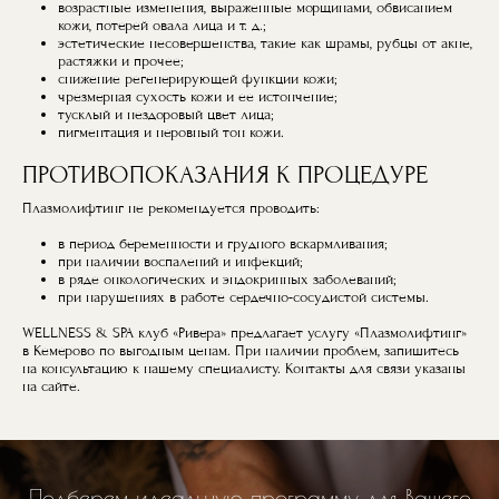
возрастные изменения, выраженные морщинами, обвисанием
кожи, потерей овала лица и т. д.;
эстетические несовершенства, такие как шрамы, рубцы от акне,
растяжки и прочее;
снижение регенерирующей функции кожи;
чрезмерная сухость кожи и ее истончение;
тусклый и нездоровый цвет лица;
пигментация и неровный тон кожи.
ПРОТИВОПОКАЗАНИЯ К ПРОЦЕДУРЕ
Плазмолифтинг не рекомендуется проводить:
в период беременности и грудного вскармливания;
при наличии воспалений и инфекций;
в ряде онкологических и эндокринных заболеваний;
при нарушениях в работе сердечно-сосудистой системы.
WELLNESS & SPA клуб «Ривера» предлагает услугу «Плазмолифтинг»
в Кемерово по выгодным ценам. При наличии проблем, запишитесь
на консультацию к нашему специалисту. Контакты для связи указаны
на сайте.
Подберем идеальную программу для Вашего