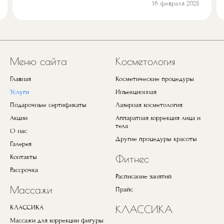
16 февраля 2025
Предыдущий
Next
Меню сайта
Косметология
Главная
Косметические процедуры
Услуги
Инъекционная
Подарочные сертификаты
Лазерная косметология
Акции
Аппаратная коррекция лица и
тела
О нас
Другие процедуры красоты
Галерея
Контакты
Фитнес
Рассрочка
Расписание занятий
Массажи
Прайс
КЛАССИКА
КЛАССИКА
Массажи для коррекции фигуры