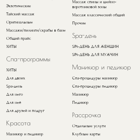
Массаж спины и шейно-
Экзотические
воротниковой зоны
Тайский массаж
Массаж классический общий
Оригинальные
Прочие
Массажи/пилинги/скрабы в бане
Spa-день
Общий прайс
ХИТЫ
SPA-ДЕНЬ ДЛЯ ЖЕНЩИН
SPA-ДЕНЬ ДЛЯ МУЖЧИН
Спа-программы
Маникюр и педикюр
ХИТЫ
Для двоих
Спа-процедуры маникюр
Spa-день
Спа-процедуры педикюр
Для него
Маникюр
Для неё
Педикюр
Для друзей и подруг
Рассрочка
Красота
Отдельные услуги
Маникюр и педикюр
Клубные карты