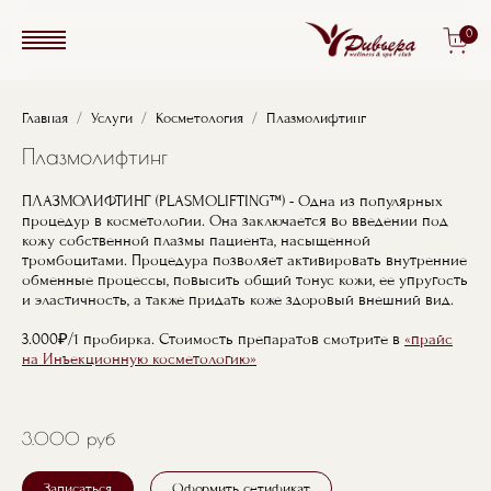
Перейти к основному содержанию
0
Строка навигации
Главная
Услуги
Косметология
Плазмолифтинг
Плазмолифтинг
ПЛАЗМОЛИФТИНГ (PLASMOLIFTING™) - Одна из популярных
процедур в косметологии. Она заключается во введении под
кожу собственной плазмы пациента, насыщенной
тромбоцитами. Процедура позволяет активировать внутренние
обменные процессы, повысить общий тонус кожи, ее упругость
и эластичность, а также придать коже здоровый внешний вид.
3.000₽/1 пробирка. Стоимость препаратов смотрите в
«прайс
на Инъекционную косметологию»
3.000 руб
Записаться
Оформить сетификат