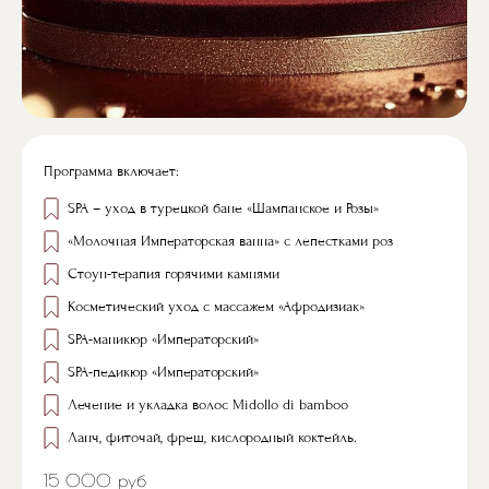
Программа включает:
SPA – уход в турецкой бане «Шампанское и Розы»
«Молочная Императорская ванна» с лепестками роз
Стоун-терапия горячими камнями
Косметический уход с массажем «Афродизиак»
SPA-маникюр «Императорский»
SPA-педикюр «Императорский»
Лечение и укладка волос Midollo di bamboo
Ланч, фиточай, фреш, кислородный коктейль.
15 000 руб