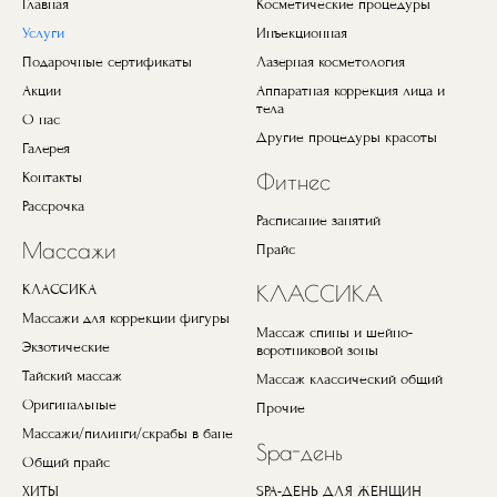
Главная
Косметические процедуры
Услуги
Инъекционная
Подарочные сертификаты
Лазерная косметология
Акции
Аппаратная коррекция лица и
тела
О нас
Другие процедуры красоты
Галерея
Контакты
Фитнес
Рассрочка
Расписание занятий
Массажи
Прайс
КЛАССИКА
КЛАССИКА
Массажи для коррекции фигуры
Массаж спины и шейно-
Экзотические
воротниковой зоны
Тайский массаж
Массаж классический общий
Оригинальные
Прочие
Массажи/пилинги/скрабы в бане
Spa-день
Общий прайс
ХИТЫ
SPA-ДЕНЬ ДЛЯ ЖЕНЩИН