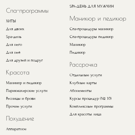
SPA-ДЕНЬ ДЛЯ МУЖЧИН
Спа-программы
Маникюр и педикюр
ХИТЫ
Для двоих
Спа-процедуры маникюр
Spa-день
Спа-процедуры педикюр
Для него
Маникюр
Для неё
Педикюр
Для друзей и подруг
Рассрочка
Красота
Отдельные услуги
Маникюр и педикюр
Клубные карты
Парикмахерские услуги
Абонементы
Ресницы и брови
Курсы процедур (№ 10)
Прочие услуги
Комплексные программы
Для красоты лица
Похудение
Аппаратное